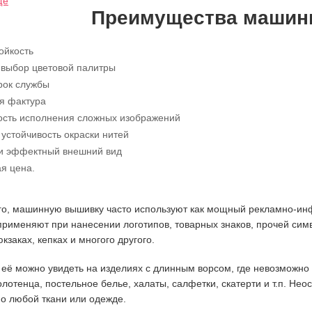
ще
Преимущества машин
Оставить заявку
Номер телефона *
Введите ваш e-mail *
ойкость
 выбор цветовой палитры
рок службы
я фактура
Я согласен на обработку персональных данных
ость исполнения сложных изображений
устойчивость окраски нитей
 и эффектный внешний вид
Оставить заявку
я цена.
о, машинную вышивку часто используют как мощный рекламно-ин
 применяют при нанесении логотипов, товарных знаков, прочей симв
кзаках, кепках и многого другого.
 её можно увидеть на изделиях с длинным ворсом, где невозможно
лотенца, постельное белье, халаты, салфетки, скатерти и т.п. Не
о любой ткани или одежде.