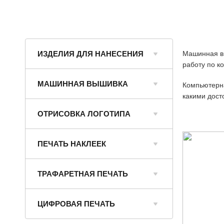
ИЗДЕЛИЯ ДЛЯ НАНЕСЕНИЯ
Машинная в
работу по к
Раздел находится в разработке
МАШИННАЯ ВЫШИВКА
Компьютерна
какими дост
Компьютерная / машинная вышивка
ОТРИСОВКА ЛОГОТИПА
Объемная 3D
Отрисовка логотипа
Вышивка на сумках, вымпелах,
ПЕЧАТЬ НАКЛЕЕК
сувенирах
Печать знаков социальной
Изготовление шевронов
ТРАФАРЕТНАЯ ПЕЧАТЬ
дистанции
Вышивка на крое
Термотрансфер (пленка)
Знаки безопасности
Вышивка на бейсболках
ЦИФРОВАЯ ПЕЧАТЬ
Лента светоотражающая
Печать на плёнке Oracal
Вышивка на спецодежде