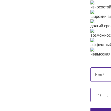
износостой
широкий в
долгий сро
возможнос
эффектный
невысокая