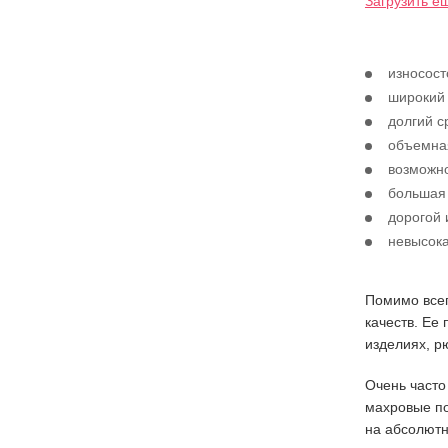
Загрузить е
износост
широкий
долгий с
объемна
возможн
большая 
дорогой
невысока
Помимо всег
качеств. Ее
изделиях, рю
Очень часто
махровые по
на абсолютн